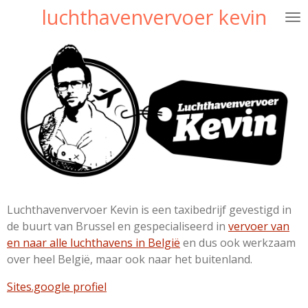
luchthavenvervoer kevin
Ga
direct
naar
de
hoofdinhoud
Luchthavenvervoer Kevin is een taxibedrijf gevestigd in
de buurt van Brussel en gespecialiseerd in
vervoer van
en naar alle luchthavens in België
en dus ook werkzaam
over heel België, maar ook naar het buitenland.
Sites.google profiel